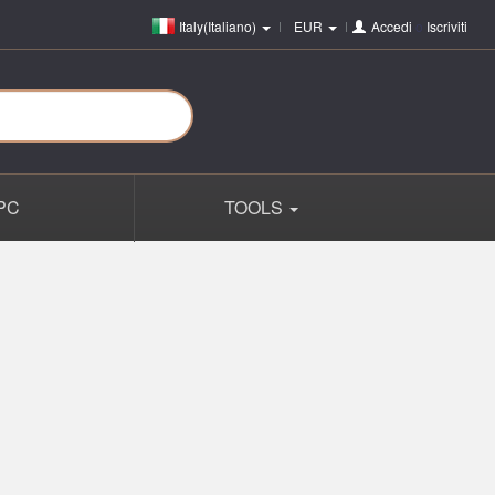
Italy(Italiano)
EUR
Accedi
o
Iscriviti
PC
TOOLS