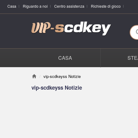
Casa
Riguardo a noi
Centro assistenza
Richieste di gioco
CASA
STE
vip-scdkeyss Notizie
vip-scdkeyss Notizie